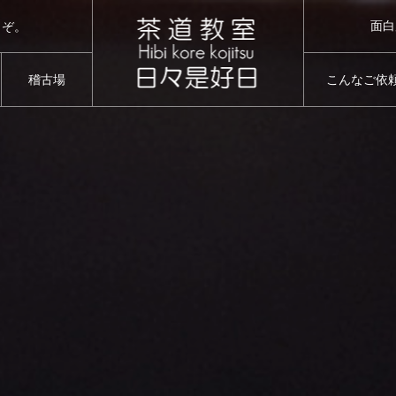
面白
うぞ。
稽古場
こんなご依